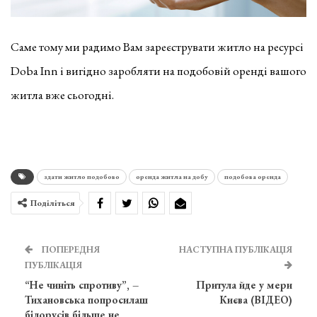
Саме тому ми радимо Вам зареєструвати житло на ресурсі
Doba Inn і вигідно заробляти на подобовій оренді вашого
житла вже сьогодні.
здати житло подобово
оренда житла на добу
подобова оренда
Поділіться
ПОПЕРЕДНЯ
НАСТУПНА ПУБЛІКАЦІЯ
ПУБЛІКАЦІЯ
“Не чиніть спротиву”, –
Притула йде у мери
Тихановська попросилаш
Києва (ВІДЕО)
білорусів більше не