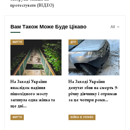
протестувати (ВІДЕО)
Вам Також Може Буде Цікаво
All
ЖИТТЯ
ДТП
На Заході України
На Заході України
внаслідок падіння
депутат збив на смерть 9-
пішохідного мосту
річну дівчинку і отримав
загинула одна жінка та
за це чотири роки…
ще дві…
ЖИТТЯ
ВІЙНА В УКРАЇНІ