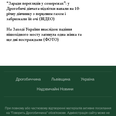
“Заради переглядів у сомережах”: у
Дрогобичі дівчата-підлітки напали на 10-
річну дівчинку з перцевим газом і
забризкали їй очі (ВІДЕО)
На Заході України внаслідок падіння
пішохідного мосту загинула одна жінка та
ще дві постраждали (ФОТО)
Дрогобиччина
Львівщина
Україна
Надзвичайні Новини
При повному або частковому відтворенні матеріалів активне посилання
на "Говорить Дрогобиччина" обов'язкове. Адміністрація сайту може не