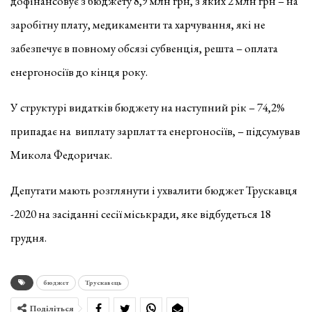
дофінансовує з бюджету 8,9 млн грн, з яких 2 млн грн – на
заробітну плату, медикаменти та харчування, які не
забезпечує в повному обсязі субвенція, решта – оплата
енергоносіїв до кінця року.
У структурі видатків бюджету на наступний рік – 74,2%
припадає на виплату зарплат та енергоносіїв, – підсумував
Микола Федоричак.
Депутати мають розглянути і ухвалити бюджет Трускавця
-2020 на засіданні сесії міськради, яке відбудеться 18
грудня.
бюджет
Трускавець
Поділіться