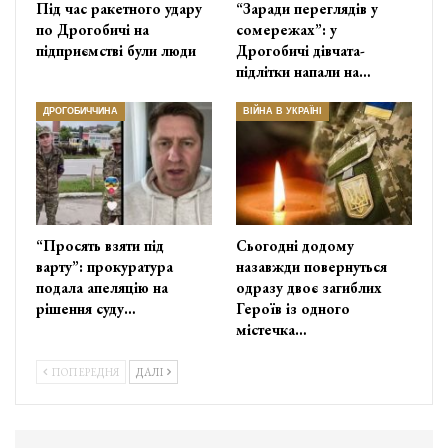
Під час ракетного удару
“Заради переглядів у
по Дрогобичі на
сомережах”: у
підприємстві були люди
Дрогобичі дівчата-
підлітки напали на…
ДРОГОБИЧЧИНА
ВІЙНА В УКРАЇНІ
“Просять взяти під
Сьогодні додому
варту”: прокуратура
назавжди повернуться
подала апеляцію на
одразу двоє загиблих
рішення суду…
Героїв із одного
містечка…
ПОПЕРЕДНЯ
ДАЛІ