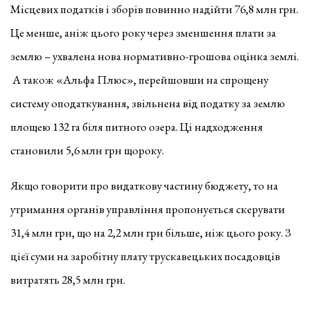
Місцевих податків і зборів повинно надійти 76,8 млн грн.
Це менше, аніж цього року через зменшення плати за
землю – ухвалена нова нормативно-грошова оцінка землі.
А також «Альфа Плюс», перейшовши на спрощену
систему оподаткування, звільнена від податку за землю
площею 132 га біля питного озера. Ці надходження
становили 5,6 млн грн щороку.
Якщо говорити про видаткову частину бюджету, то на
утримання органів управління пропонується скерувати
31,4 млн грн, що на 2,2 млн грн більше, ніж цього року. З
цієї суми на заробітну плату трускавецьких посадовців
витратять 28,5 млн грн.