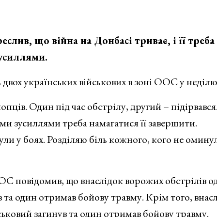
лив, що війна на Донбасі триває, і її треба
усиллями.
двох українських військових в зоні ООС у неділю
пців. Один під час обстрілу, другий – підірвався
ими зусиллями треба намагатися її завершити.
ли у боях. Розділяю біль кожного, кого не омину
ОС повідомив, що внаслідок ворожих обстрілів о
 та один отримав бойову травму. Крім того, внас
ськовий загинув та один отримав бойову травму.