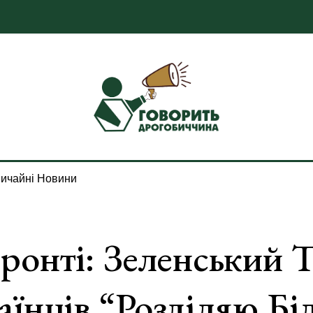
ичайні Новини
ронті: Зеленський 
аїнців “розділяю Бі