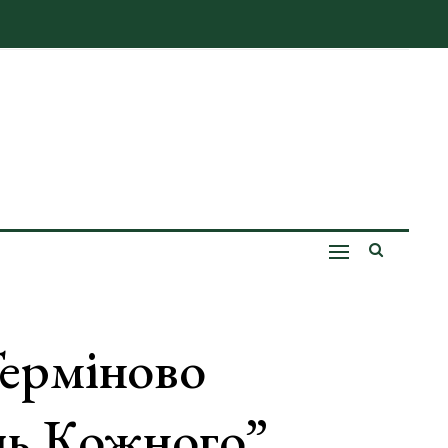
Терміново
ль Кожного”