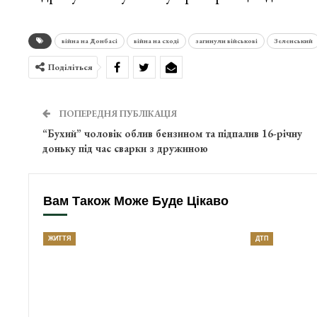
війна на Донбасі
війна на сході
загинули військові
Зеленський
Поділіться
ПОПЕРЕДНЯ ПУБЛІКАЦІЯ
“Бухий” чоловік облив бензином та підпалив 16-річну
доньку під час сварки з дружиною
Вам Також Може Буде Цікаво
ЖИТТЯ
ДТП