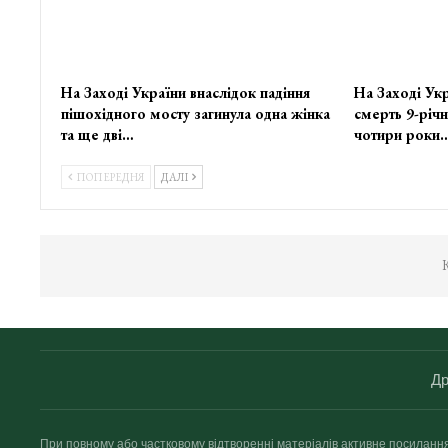
На Заході України внаслідок падіння
На Заході Укр
пішохідного мосту загинула одна жінка
смерть 9-річн
та ще дві…
чотири роки
ПОПЕРЕДНЯ
ДАЛІ
К
Др
При повному або частковому відтворенні матеріалів активне посиланн