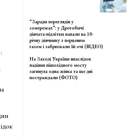
“Заради переглядів у
сомережах”: у Дрогобичі
дівчата-підлітки напали на 10-
річну дівчинку з перцевим
газом і забризкали їй очі (ВІДЕО)
:
На Заході України внаслідок
падіння пішохідного мосту
.
загинула одна жінка та ще дві
постраждали (ФОТО)
ла
дин
лідок