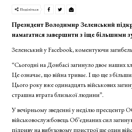
Поділіться
Президент Володимир Зеленський підкрес
намагатися завершити з іще більшими з
Зеленський у Facebook, коментуючи загибель 
“Сьогодні на Донбасі загинуло двоє наших хло
Це означає, що війна триває. І що ще з більш
Цього року вже одинадцять військових загину
страшна втрата близької людини”.
У вечірньому зведенні у неділю пресцентр О
військовослужбовець Об’єднаних сил загинув
підриву на вибуховому пристрої ще один вій