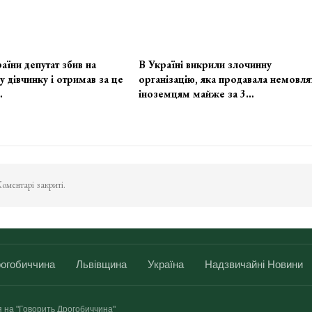
аїни депутат збив на
В Україні викрили злочинну
у дівчинку і отримав за це
організацію, яка продавала немовля
…
іноземцям майже за 3…
оментарі закриті.
огобиччина
Львівщина
Україна
Надзвичайні Новини
я на "Говорить Дрогобиччина"