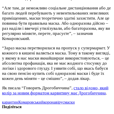
“Але там, де неможливо соціальне дистанціювання або де
багато людей перебувають у невентильованих невеликих
приміщеннях, маски теоретично здатні захистити. Але це
повинна бути правильна маска. Або одноразова дійсно –
раз наділи і ввечері утилізували, або багаторазова, яку ви
регулярно міняєте, перете, прасуєте”, – зазначив
Комаровський.
“Зараз маска перетворилася на пропуск у супермаркет. У
кожного в кишені валяється маска. Тому в такому вигляді,
у якому в нас маски якнайширше використовуються, – це
абсолютна профанація, яка не має жодного стосунку до
логіки і здорового глузду.⁣ І уявити собі, що якась бабуся
на свою пенсію купить собі одноразові маски і буде їх
кожен день міняти – це смішно”, – додав лікар.
Як писала “Говорить Дрогобиччина”,
стало відомо, який
колір за новим форматом карвнтину має Дрогобиччина
.
карантин
Комаровський
коронавірус
маски
Поділіться