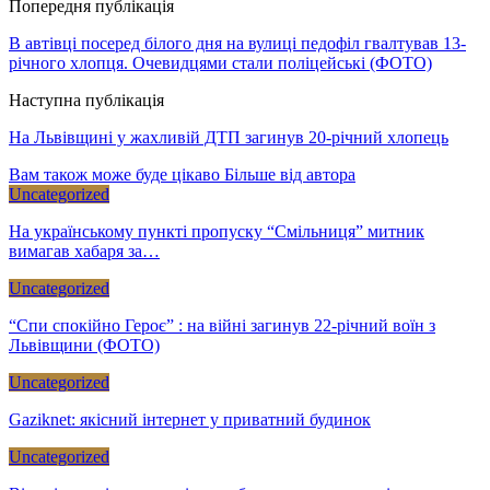
Попередня публікація
В автівці посеред білого дня на вулиці педофіл гвалтував 13-
річного хлопця. Очевидцями стали поліцейські (ФОТО)
Наступна публікація
На Львівщині у жахливій ДТП загинув 20-річний хлопець
Вам також може буде цікаво
Більше від автора
Uncategorized
На українському пункті пропуску “Смільниця” митник
вимагав хабаря за…
Uncategorized
“Спи спокійно Героє” : на війні загинув 22-річний воїн з
Львівщини (ФОТО)
Uncategorized
Gaziknet: якісний інтернет у приватний будинок
Uncategorized