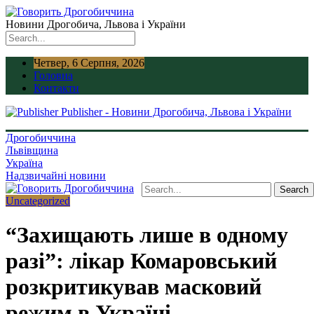
Новини Дрогобича, Львова і України
Четвер, 6 Серпня, 2026
Головна
Контакти
Publisher - Новини Дрогобича, Львова і України
Дрогобиччина
Львівщина
Україна
Надзвичайні новини
Uncategorized
“Захищають лише в одному
разі”: лікар Комаровський
розкритикував масковий
режим в Україні