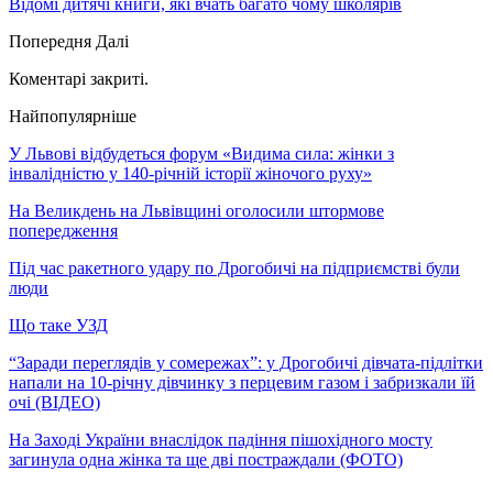
Відомі дитячі книги, які вчать багато чому школярів
Попередня
Далі
Коментарі закриті.
Найпопулярніше
У Львові відбудеться форум «Видима сила: жінки з
інвалідністю у 140-річній історії жіночого руху»
На Великдень на Львівщині оголосили штормове
попередження
Під час ракетного удару по Дрогобичі на підприємстві були
люди
Що таке УЗД
“Заради переглядів у сомережах”: у Дрогобичі дівчата-підлітки
напали на 10-річну дівчинку з перцевим газом і забризкали їй
очі (ВІДЕО)
На Заході України внаслідок падіння пішохідного мосту
загинула одна жінка та ще дві постраждали (ФОТО)