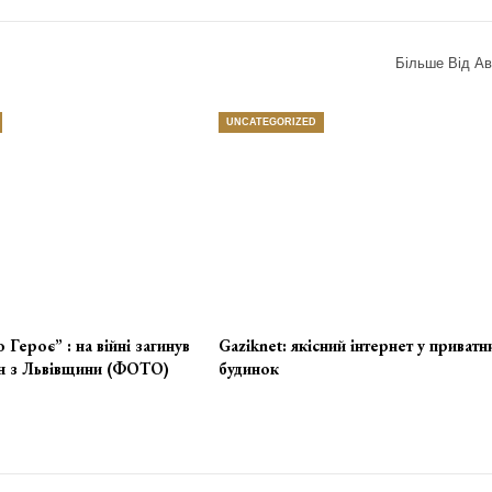
Більше Від Ав
UNCATEGORIZED
 Героє” : на війні загинув
Gaziknet: якісний інтернет у приватн
їн з Львівщини (ФОТО)
будинок