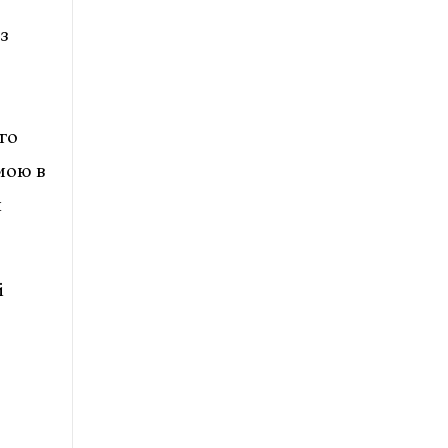
з
го
мою в
я
і