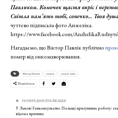
Павликом. Комочок щастя виріс і перетво
Світла пам’ять тобі, сонечко… Твоя душа з
чуттєво підписала фото Анжеліка.
https://www.facebook.com/AnzhelikaRudnyt
Нагадаємо, що Віктор Павлік публічно
прок
помер від онкозахворювання.
Віктор Павлік
смерть
смерть сина
Поділіться
ПОПЕРЕДНЯ ПУБЛІКАЦІЯ
У Львові Генконсульство Польщі призупиняє роботу: ста
відома причина