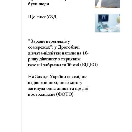
були люди
Що таке УЗД
“Заради переглядів у
сомережах”: у Дрогобичі
дівчата-підлітки напали на 10-
річну дівчинку з перцевим
газом і забризкали їй очі (ВІДЕО)
На Заході України внаслідок
падіння пішохідного мосту
загинула одна жінка та ще дві
постраждали (ФОТО)