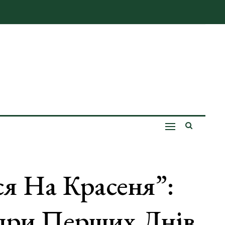
я На Красеня”:
дри Перших Днів