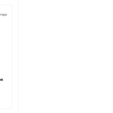
тора
ий