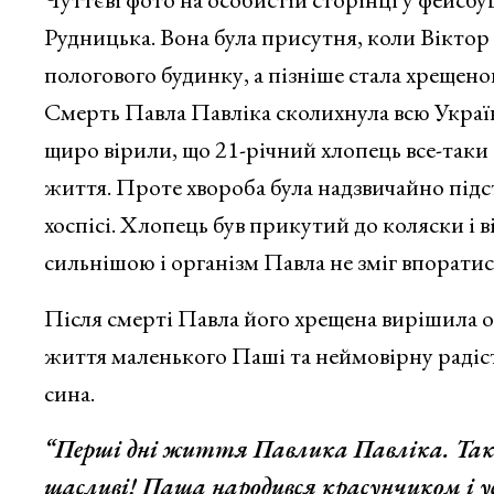
Рудницька. Вона була присутня, коли Віктор
пологового будинку, а пізніше стала хрещен
Смерть Павла Павліка сколихнула всю Україн
щиро вірили, що 21-річний хлопець все-таки
життя. Проте хвороба була надзвичайно підст
хоспісі. Хлопець був прикутий до коляски і в
сильнішою і організм Павла не зміг впоратис
Після смерті Павла його хрещена вирішила 
життя маленького Паші та неймовірну радість
сина.
“Перші дні життя Павлика Павліка. Такі
щасливі! Паша народився красунчиком і ус