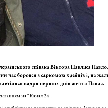
раїнського співака Віктора Павліка Павло.
ий час боровся з саркомою хребців і, на жаль
озлетілися кадри перших днів життя Павла.
силанням на “Канал 24”.
ці опублікувала телеведуча та співачка Анджеліка