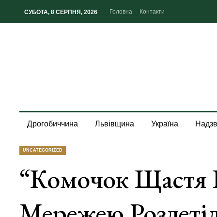
Головна
Контакти
СУБОТА, 8 СЕРПНЯ, 2026
Дрогобиччина
Львівщина
Україна
Надзв
UNCATEGORIZED
“Комочок Щастя В
Мережею Розлеті