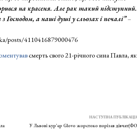
рився на красеня. Але рак такий підступний.
 Господом, а наші душі у сльозах і печалі”
–
ska/posts/4110416879000476
оментував
смерть свого 21-річного сина Павла, я
НАСТУПНА ПУБЛІКАЦІ
ла
У Львові кур’єр Glovo жорстоко порізав дівчат(Ф