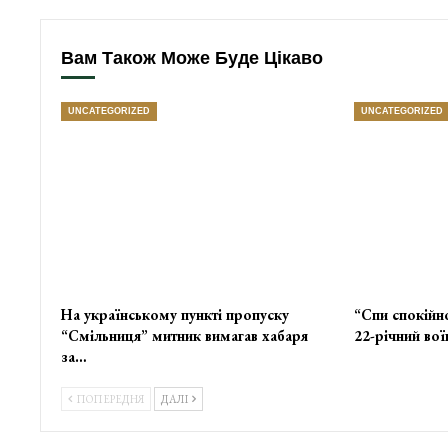
Вам Також Може Буде Цікаво
UNCATEGORIZED
UNCATEGORIZED
На українському пункті пропуску
“Спи спокійно
“Смільниця” митник вимагав хабаря
22-річний во
за…
ПОПЕРЕДНЯ
ДАЛІ