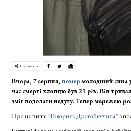
Поділіться
Вчора, 7 серпня,
помер
молодший сина ук
час смерті хлопцю був 21 рік. Він тривал
зміг подолати недугу. Тепер мережею р
Про це пише
“Говорить Дрогобиччина”
з по
Чуттєві фото на особистій сторінці у фейсбу