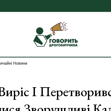
ичайні Новини
иріс І Перетворивс
лися Зворушливі Ка