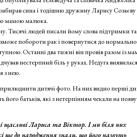
 забирав сина і тодішню дружину Ларису Созаєву 
ою мамою малюка.
у. Тисячі людей писали йому слова підтримки та
 зможе побороти рак і повернутися до нормально
упною. Останні два тижні він провів разом із ма
ідчував нестерпний біль у руках. Недуга виявилас
я з нею.
оприлюднити дитячі фото. На них видно перші дн
 його батьків, які з нетерпінням чекали на появу
 щасливі Лариса та Віктор. І ми біля них
і ще до народження знали, що його назвуть