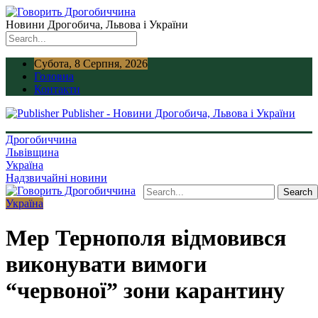
Новини Дрогобича, Львова і України
Субота, 8 Серпня, 2026
Головна
Контакти
Publisher - Новини Дрогобича, Львова і України
Дрогобиччина
Львівщина
Україна
Надзвичайні новини
Україна
Мер Тернополя відмовився
виконувати вимоги
“червоної” зони карантину