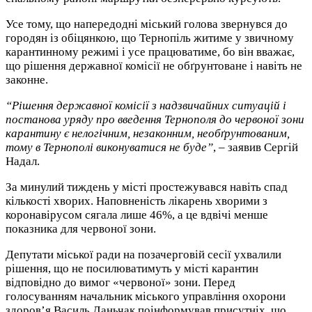
Усе тому, що напередодні міський голова звернувся до
городян із обіцянкою, що Тернопіль житиме у звичному
карантинному режимі і усе працюватиме, бо він вважає,
що рішення державної комісії не обґрунтоване і навіть не
законне.
“Рішення державної комісії з надзвичайних ситуацій і
постанова уряду про введення Тернополя до червоної зони
карантину є нелогічним, незаконним, необґрунтованим,
тому в Тернополі виконуватися не буде”
, – заявив Сергій
Надал.
За минулий тиждень у місті простежувався навіть спад
кількості хворих. Наповненість лікарень хворими з
коронавірусом сягала лише 46%, а це вдвічі менше
показника для червоної зони.
Депутати міської ради на позачерговій сесії ухвалили
рішення, що не посилюватимуть у місті карантин
відповідно до вимог «червоної» зони. Перед
голосуванням начальник міського управління охорони
здоров’я Василь Даньчак поінформував присутніх, що