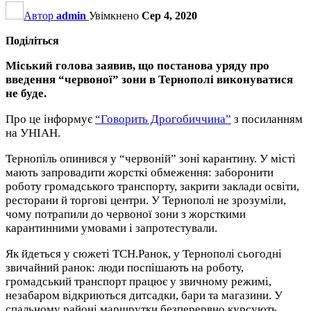
Автор
admin
Увімкнено
Сер 4, 2020
Поділіться
Міський голова заявив, що постанова уряду про
введення “червоної” зони в Тернополі виконуватися
не буде.
Про це інформує
“Говорить Дрогобиччина”
з посиланням
на УНІАН.
Тернопіль опинився у “червоній” зоні карантину. У місті
мають запровадити жорсткі обмеження: заборонити
роботу громадського транспорту, закрити заклади освіти,
ресторани й торгові центри. У Тернополі не зрозуміли,
чому потрапили до червоної зони з жорсткими
карантинними умовами і запротестували.
Як йдеться у сюжеті ТСН.Ранок, у Тернополі сьогодні
звичайний ранок: люди поспішають на роботу,
громадський транспорт працює у звичному режимі,
незабаром відкриються дитсадки, бари та магазини. У
спальному районі маршрутки безперервно курсують.