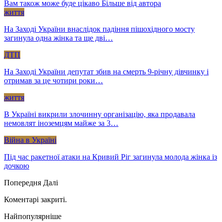
Вам також може буде цікаво
Більше від автора
життя
На Заході України внаслідок падіння пішохідного мосту
загинула одна жінка та ще дві…
ДТП
На Заході України депутат збив на смерть 9-річну дівчинку і
отримав за це чотири роки…
життя
В Україні викрили злочинну організацію, яка продавала
немовлят іноземцям майже за 3…
Війна в Україні
Під час ракетної атаки на Кривий Ріг загинула молода жінка із
дочкою
Попередня
Далі
Коментарі закриті.
Найпопулярніше