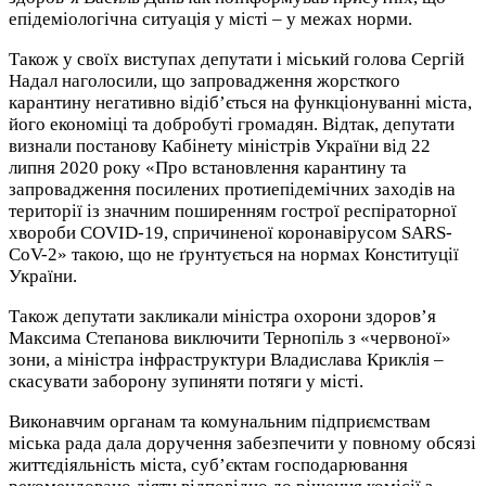
епідеміологічна ситуація у місті – у межах норми.
Також у своїх виступах депутати і міський голова Сергій
Надал наголосили, що запровадження жорсткого
карантину негативно відіб’ється на функціонуванні міста,
його економіці та добробуті громадян. Відтак, депутати
визнали постанову Кабінету міністрів України від 22
липня 2020 року «Про встановлення карантину та
запровадження посилених протиепідемічних заходів на
території із значним поширенням гострої респіраторної
хвороби COVID-19, спричиненої коронавірусом SARS-
CoV-2» такою, що не ґрунтується на нормах Конституції
України.
Також депутати закликали міністра охорони здоров’я
Максима Степанова виключити Тернопіль з «червоної»
зони, а міністра інфраструктури Владислава Криклія –
скасувати заборону зупиняти потяги у місті.
Виконавчим органам та комунальним підприємствам
міська рада дала доручення забезпечити у повному обсязі
життєдіяльність міста, суб’єктам господарювання