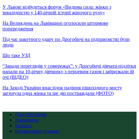
У Львові відбудеться форум «Видима сила: жінки з
інвалідністю у 140-річній історії жіночого руху»
На Великдень на Львівщині оголосили штормове
попередження
Під час ракетного удару по Дрогобичі на підприємстві були
люди
Що таке УЗД
“Заради переглядів у сомережах”: у Дрогобичі дівчата-підлітки
напали на 10-річну дівчинку з перцевим газом і забризкали їй
очі (ВІДЕО)
На Заході України внаслідок падіння пішохідного мосту
загинула одна жінка та ще дві постраждали (ФОТО)
Дрогобиччина
Львівщина
Україна
Надзвичайні новини