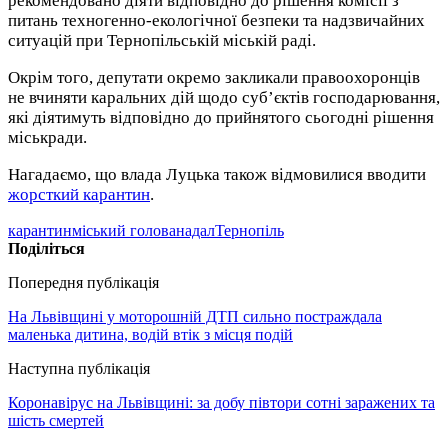
рекомендовано діяти відповідно до рішення комісії з
питань техногенно-екологічної безпеки та надзвичайних
ситуацій при Тернопільській міській раді.
Окрім того, депутати окремо закликали правоохоронців
не вчиняти каральних дій щодо суб’єктів господарювання,
які діятимуть відповідно до прийнятого сьогодні рішення
міськради.
Нагадаємо, що влада Луцька також відмовилися вводити
жорсткий карантин
.
карантин
міський голова
надал
Тернопіль
Поділіться
Попередня публікація
На Львівщині у моторошній ДТП сильно постраждала
маленька дитина, водій втік з місця подій
Наступна публікація
Коронавірус на Львівщині: за добу півтори сотні заражених та
шість смертей